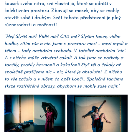
kousek svého nitra, své vlastní já, které se odráží v
kolektivním prostoru. Zbavují se masek, aby se mohly
otevřít sobě i druhým. Svět tohoto představení je plný
různorodosti a možností.
“Hej! Slyšíš mě? Vidíš mě? Cítíš mě? Slyším tanec, vidím
hudbu, cítím vše a nic. Jsem v prostoru mezi – mezi myslí a
tělem – tady nacházím svobodu. V totalitě nacházím “nic”.
A z ničeho může vzkvétat cokoli. A tak jsme se potkaly a
tančily, prožily harmonii a kakofonii čtyř těl a čekaly až
společně prožijeme nic – nic, které je absolutní. Z ničeho
to vše začalo a v ničem to opět končí… Společně tančíme
skrze roztříštěné obrazy, abychom se mohly zase najít.”