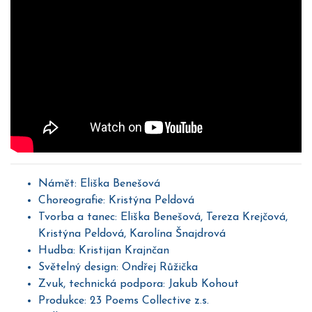
Námět: Eliška Benešová
Choreografie: Kristýna Peldová
Tvorba a tanec: Eliška Benešová, Tereza Krejčová,
Kristýna Peldová, Karolína Šnajdrová
Hudba: Kristijan Krajnčan
Světelný design: Ondřej Růžička
Zvuk, technická podpora: Jakub Kohout
Produkce: 23 Poems Collective z.s.