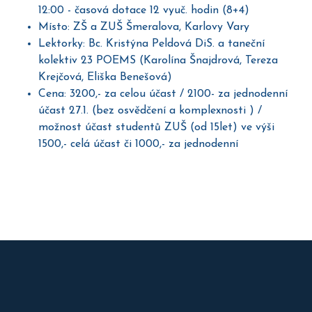
12:00 - časová dotace 12 vyuč. hodin (8+4)
Místo: ZŠ a ZUŠ Šmeralova, Karlovy Vary
Lektorky: Bc. Kristýna Peldová DiS. a taneční
kolektiv 23 POEMS (Karolína Šnajdrová, Tereza
Krejčová, Eliška Benešová)
Cena: 3200,- za celou účast / 2100- za jednodenní
účast 27.1. (bez osvědčení a komplexnosti ) /
možnost účast studentů ZUŠ (od 15let) ve výši
1500,- celá účast či 1000,- za jednodenní