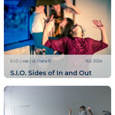
S.I.O. | wip | úl, Praha 8
16.5. 2024
S.I.O. Sides of In and Out