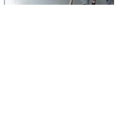
S.I.O. | workshop | úl, Praha 8
13.5. 2024
S-JAM-II
DALŠÍ